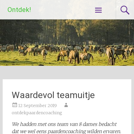
Skip
Ontdek!
to
content
Waardevol teamuitje
12 September 2019
ontdekpaardencoaching
We hadden met ons team van 8 dames bedacht
dat we wel eens paardencoaching wilden ervaren.