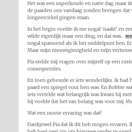
Het was een superkoude en natte dag, maar ik
de paarden ons vandaag zouden brengen dat 
longeercirkel gingen staan.
In het begin voelde ik me nogal ‘naakt’ en e
wilde eigenlijk maar een ding, en dat was…
we
nogal spannend als ik het middelpunt ben. En 
Maar mijn nieuwsgierigheid en mijn vertrou
Pia stelde mij vragen over mijzelf op een rus
consequenties.
En toen gebeurde er iets wonderlijks. Ik had 
paard een spiegel voor hen was. En Bobbie wa
iets vertelde wat belangrijk was kwam hij met
hij voelde dat het van belang was voor mij. M
Wat een mooie ervaring was dat!
Dankjewel Pia dat ik dit heb mogen ervaren. 
heb heel veel zin om hiermee verder te gaan!