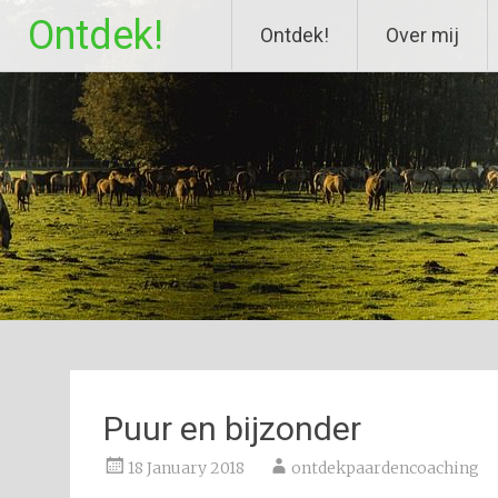
Skip
Ontdek!
Ontdek!
Over mij
to
content
Puur en bijzonder
18 January 2018
ontdekpaardencoaching